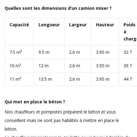
Quelles sont les dimensions d’un camion mixer ?
Capacité
Longueur
Largeur
Hauteur
Poids
à
charg
7.5 m³
9.5 m
2.6 m
3.95 m
32 T
10 m³
12 m
2.6 m
3.95 m
39 T
11 m³
13.5 m
2.6 m
3.95 m
44 T
Qui met en place le béton ?
Nos chauffeurs et pompistes préparent le béton et vous
conseillent mais ne sont pas habilités à mettre en place le
béton.